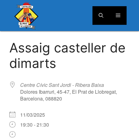
Menú
Vés
al
Assaig casteller de
contingut
dimarts
Centre Cívic Sant Jordi - Ribera Baixa
Dolores Ibarruri, 45-47, El Prat de Llobregat,
Barcelona, 088820
11/03/2025
19:30 - 21:30