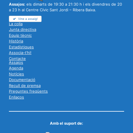
Assajos:
els dimarts de 19:30 a 21:30 h i els divendres de 20
a 23 h al Centre Cívic Sant Jordi – Ribera Baixa.
Vine a assaig!
La colla
Junta directiva
Equip tècnic
Història
Estadístiques
Associa-t’hi!
Contacte
Assajos
Agenda
Notícies
Documentació
Recull de premsa
Preguntes freqüents
Enllaços
Amb el suport de: