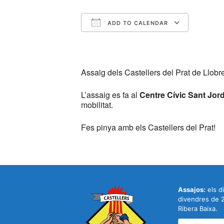
ADD TO CALENDAR
Download ICS
Google
Assaig dels Castellers del Prat de Llob
L’assaig es fa al
Centre Cívic Sant Jord
mobilitat.
Fes pinya amb els Castellers del Prat!
Assajos:
els di
divendres de 2
Ribera Baixa.