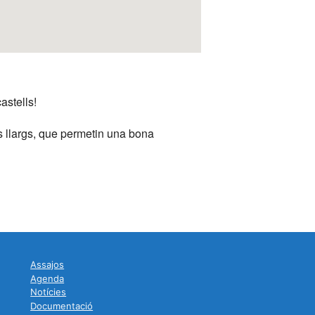
Outlook Live
astells!
 llargs, que permetin una bona
Assajos
Agenda
Notícies
Documentació