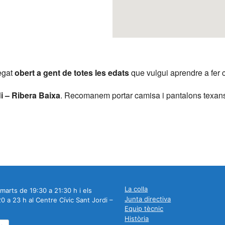
 Calendar
iCalendar
Office 365
regat
obert a gent de totes les edats
que vulgui aprendre a fer c
i – Ribera Baixa
. Recomanem portar camisa i pantalons texans
La colla
marts de 19:30 a 21:30 h i els
Junta directiva
0 a 23 h al Centre Cívic Sant Jordi –
Equip tècnic
Història