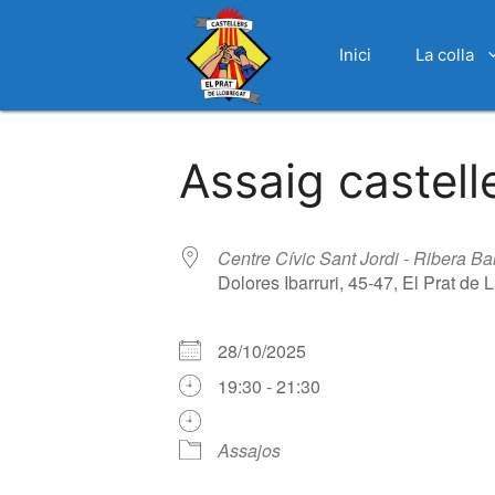
Inici
La colla
Vés
al
Assaig castell
contingut
Centre Cívic Sant Jordi - Ribera Ba
Dolores Ibarruri, 45-47, El Prat de
28/10/2025
19:30 - 21:30
Assajos