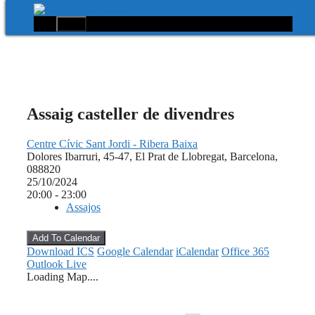
Menú
Vés
al
contingut
Assaig casteller de divendres
Centre Cívic Sant Jordi - Ribera Baixa
Dolores Ibarruri, 45-47, El Prat de Llobregat, Barcelona,
088820
25/10/2024
20:00 - 23:00
Assajos
Add To Calendar
Download ICS
Google Calendar
iCalendar
Office 365
Outlook Live
Loading Map....