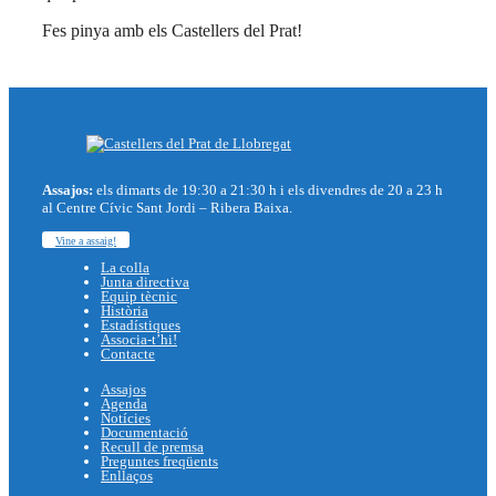
Fes pinya amb els Castellers del Prat!
Assajos:
els dimarts de 19:30 a 21:30 h i els divendres de 20 a 23 h
al Centre Cívic Sant Jordi – Ribera Baixa.
Vine a assaig!
La colla
Junta directiva
Equip tècnic
Història
Estadístiques
Associa-t’hi!
Contacte
Assajos
Agenda
Notícies
Documentació
Recull de premsa
Preguntes freqüents
Enllaços