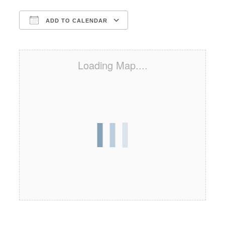
ADD TO CALENDAR
Download ICS
Google Calendar
iCalendar
Office 365
Outlook Live
Loading Map....