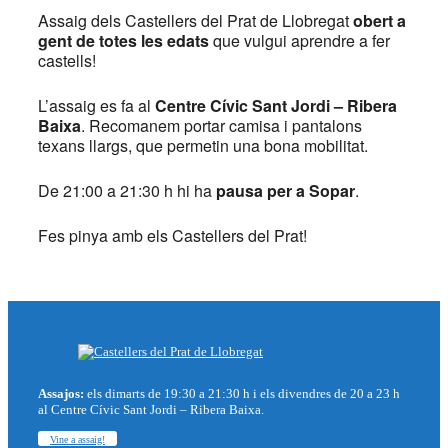
Assaig dels Castellers del Prat de Llobregat
obert a
gent de totes les edats
que vulgui aprendre a fer
castells!
L’assaig es fa al
Centre Cívic Sant Jordi – Ribera
Baixa
. Recomanem portar camisa i pantalons
texans llargs, que permetin una bona mobilitat.
De 21:00 a 21:30 h hi ha
pausa per a Sopar
.
Fes pinya amb els Castellers del Prat!
Assajos:
els dimarts de 19:30 a 21:30 h i els divendres de 20 a 23 h
al Centre Cívic Sant Jordi – Ribera Baixa.
Vine a assaig!