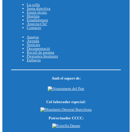
La colla
Junta directiva
Equip tècnic
Història
Estadístiques
Associa-t’hi!
Contacte
Assajos
Agenda
Notícies
Documentació
Recull de premsa
Preguntes freqüents
Enllaços
Amb el suport de:
Col·laborador especial:
Patrocinador CCCC: