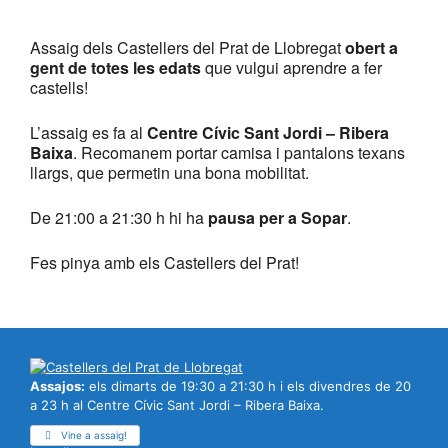
Assaig dels Castellers del Prat de Llobregat
obert a
gent de totes les edats
que vulgui aprendre a fer
castells!
L’assaig es fa al
Centre Cívic Sant Jordi – Ribera
Baixa
. Recomanem portar camisa i pantalons texans
llargs, que permetin una bona mobilitat.
De 21:00 a 21:30 h hi ha
pausa per a Sopar
.
Fes pinya amb els Castellers del Prat!
Assajos:
els dimarts de 19:30 a 21:30 h i els divendres de 20
a 23 h al Centre Cívic Sant Jordi – Ribera Baixa.
Vine a assaig!