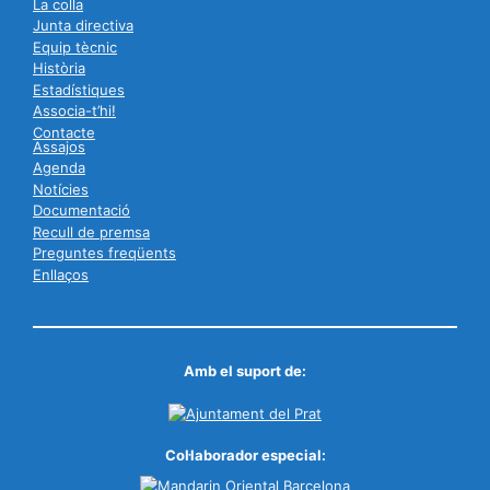
La colla
Junta directiva
Equip tècnic
Història
Estadístiques
Associa-t’hi!
Contacte
Assajos
Agenda
Notícies
Documentació
Recull de premsa
Preguntes freqüents
Enllaços
Amb el suport de:
Col·laborador especial: