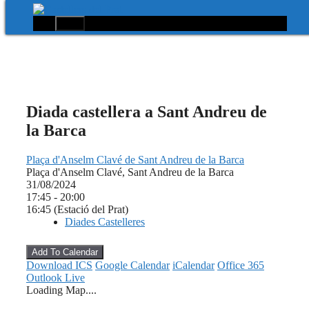
Menú
Vés
al
contingut
Diada castellera a Sant Andreu de
la Barca
Plaça d'Anselm Clavé de Sant Andreu de la Barca
Plaça d'Anselm Clavé, Sant Andreu de la Barca
31/08/2024
17:45 - 20:00
16:45 (Estació del Prat)
Diades Castelleres
Add To Calendar
Download ICS
Google Calendar
iCalendar
Office 365
Outlook Live
Loading Map....