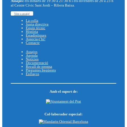
Assajos:
els dimarts de 19:30 a 21:30 h i els divendres de 20 a 23 h
al Centre Cívic Sant Jordi – Ribera Baixa.
Vine a assaig!
La colla
Junta directiva
Equip tècnic
Història
Estadístiques
Associa-t’hi!
Contacte
Assajos
Agenda
Notícies
Documentació
Recull de premsa
Preguntes freqüents
Enllaços
Amb el suport de:
Col·laborador especial: