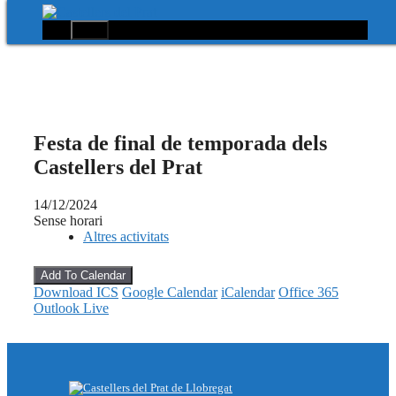
Menú
Vés
al
contingut
Festa de final de temporada dels
Castellers del Prat
14/12/2024
Sense horari
Altres activitats
Add To Calendar
Download ICS
Google Calendar
iCalendar
Office 365
Outlook Live