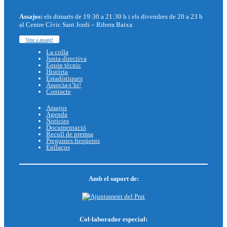
Assajos:
els dimarts de 19:30 a 21:30 h i els divendres de 20 a 23 h
al Centre Cívic Sant Jordi – Ribera Baixa.
Vine a assaig!
La colla
Junta directiva
Equip tècnic
Història
Estadístiques
Associa-t’hi!
Contacte
Assajos
Agenda
Notícies
Documentació
Recull de premsa
Preguntes freqüents
Enllaços
Amb el suport de:
Col·laborador especial: