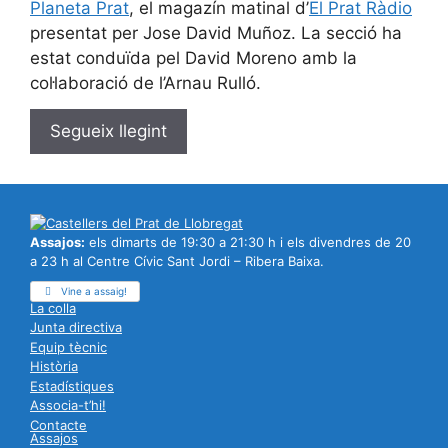
Planeta Prat
, el magazín matinal d’
El Prat Ràdio
presentat per Jose David Muñoz. La secció ha
estat conduïda pel David Moreno amb la
col·laboració de l’Arnau Rulló.
Segueix llegint
Assajos:
els dimarts de 19:30 a 21:30 h i els divendres de 20
a 23 h al Centre Cívic Sant Jordi – Ribera Baixa.
Vine a assaig!
La colla
Junta directiva
Equip tècnic
Història
Estadístiques
Associa-t’hi!
Contacte
Assajos