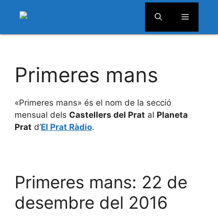
Menú
Vés
al
Primeres mans
contingut
«Primeres mans» és el nom de la secció
mensual dels
Castellers del Prat
al
Planeta
Prat
d’
El Prat Ràdio
.
Primeres mans: 22 de
desembre del 2016