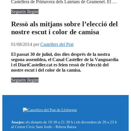
Castellera de Primavera dels Laietans de Gramenet. El …
Segueix llegint
Ressò als mitjans sobre l’elecció del
nostre escut i color de camisa
01/08/2014
per
Castellers del Prat
El passat 30 de juliol, dos dies després de la nostra
segona assemblea, el Canal Casteller de la Vanguardia
i el DiariCasteller.cat es feien ressò de l’elecció del
nostre escut i del color de la camisa.
Segueix llegint
Assajos:
els dimarts de 19:30 a 21:30 h i els divendres de 20 a 23 h
al Centre Cívic Sant Jordi – Ribera Baixa.