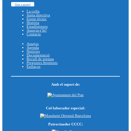
Vine a assaig!
La colla
Junta directiva
Equip tècnic
Història
Estadístiques
Associa-t’hi!
Contacte
Assajos
Agenda
Notícies
Documentació
Recull de premsa
Preguntes freqüents
Enllaços
Amb el suport de:
Col·laborador especial:
Patrocinador CCCC: