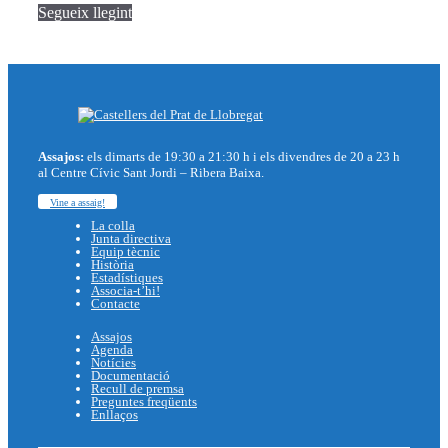
Segueix llegint
Assajos:
els dimarts de 19:30 a 21:30 h i els divendres de 20 a 23 h
al Centre Cívic Sant Jordi – Ribera Baixa.
Vine a assaig!
La colla
Junta directiva
Equip tècnic
Història
Estadístiques
Associa-t’hi!
Contacte
Assajos
Agenda
Notícies
Documentació
Recull de premsa
Preguntes freqüents
Enllaços