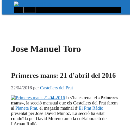
Menú
Vés
al
contingut
Jose Manuel Toro
Primeres mans: 21 d’abril del 2016
22/04/2016
per
Castellers del Prat
Ja s’ha estrenat el
«Primeres
mans»
, la secció mensual que els Castellers del Prat farem
al
Planeta Prat
, el magazín matinal d’
El Prat Ràdio
presentat per Jose David Muñoz. La secció ha estat
conduïda pel David Moreno amb la col·laboració de
l’Arnau Rulló.