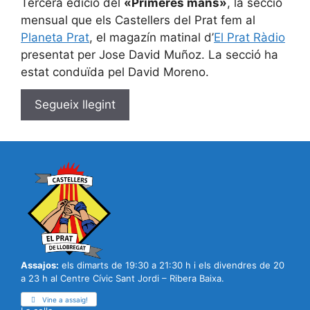
Tercera edició del
«Primeres mans»
, la secció
mensual que els Castellers del Prat fem al
Planeta Prat
, el magazín matinal d’
El Prat Ràdio
presentat per Jose David Muñoz. La secció ha
estat conduïda pel David Moreno.
Segueix llegint
Assajos:
els dimarts de 19:30 a 21:30 h i els divendres de 20
a 23 h al Centre Cívic Sant Jordi – Ribera Baixa.
Vine a assaig!