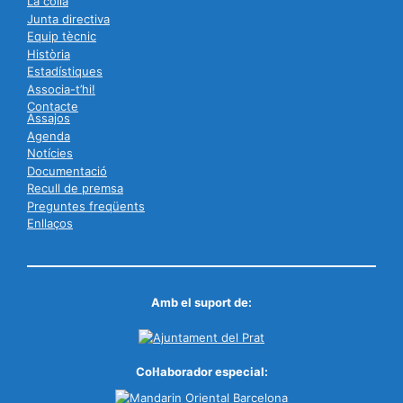
La colla
Junta directiva
Equip tècnic
Història
Estadístiques
Associa-t’hi!
Contacte
Assajos
Agenda
Notícies
Documentació
Recull de premsa
Preguntes freqüents
Enllaços
Amb el suport de:
Col·laborador especial: