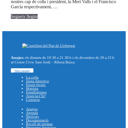
nostres cap de colla i president, la Meri Valls i el Francisco
García respectivament, …
Segueix llegint
Assajos:
els dimarts de 19:30 a 21:30 h i els divendres de 20 a 23 h
al Centre Cívic Sant Jordi – Ribera Baixa.
Vine a assaig!
La colla
Junta directiva
Equip tècnic
Història
Estadístiques
Associa-t’hi!
Contacte
Assajos
Agenda
Notícies
Documentació
Recull de premsa
Preguntes freqüents