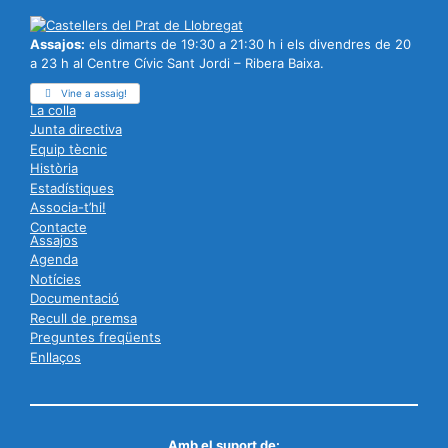
Assajos:
els dimarts de 19:30 a 21:30 h i els divendres de 20
a 23 h al Centre Cívic Sant Jordi – Ribera Baixa.
Vine a assaig!
La colla
Junta directiva
Equip tècnic
Història
Estadístiques
Associa-t’hi!
Contacte
Assajos
Agenda
Notícies
Documentació
Recull de premsa
Preguntes freqüents
Enllaços
Amb el suport de: