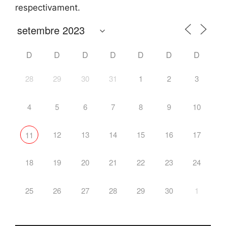
respectivament.
D
D
D
D
D
D
D
28
29
30
31
1
2
3
4
5
6
7
8
9
10
12
13
14
15
16
17
11
18
19
20
21
22
23
24
25
26
27
28
29
30
1