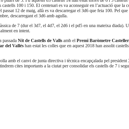
pilars de 5. I d’aquests 63 castells 14 han estat torres de 6 i 5 castell
castells 100 i 150. El centenari es va aconseguir en l’actuació que la co
 passat 12 de maig, allà es va descarregar el 3d6 que feia 100. Pel que 
embre, descarregant el 3d6 amb agulla.
ssica de 7 (dur el 3d7, el 4d7, el 2d6 i el pd5 en una mateixa diada). U
alment en intent.
la passada
Nit de Castells de Valls
amb el
Premi Baròmetre Casteller
ar del Vallés
han estat les colles que en aquest 2018 han assolit castells
lla amb el canvi de junta directiva i tècnica encapçalada pel president
 tindrem cites importants a la ciutat per consolidar els castells de 7 i segu