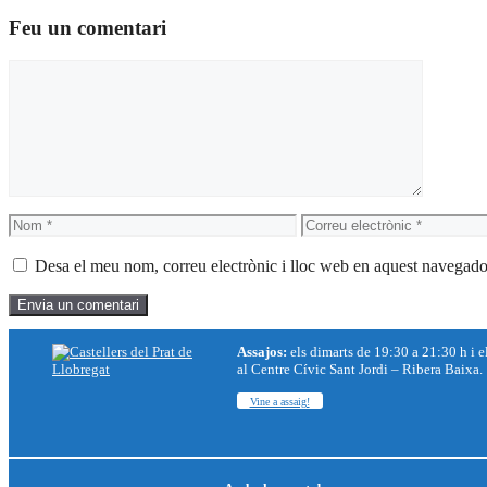
Feu un comentari
Comentari
Nom
Correu
electrònic
Desa el meu nom, correu electrònic i lloc web en aquest navegado
Assajos:
els dimarts de 19:30 a 21:30 h i e
al Centre Cívic Sant Jordi – Ribera Baixa.
Vine a assaig!