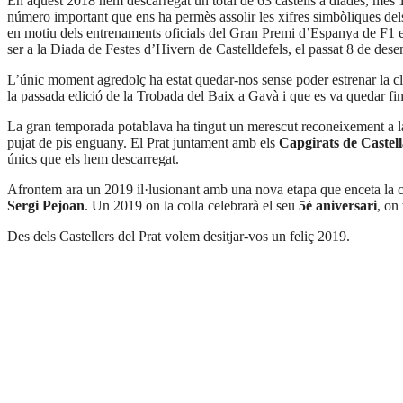
En aquest 2018 hem descarregat un total de 63 castells a diades, més 10 
número important que ens ha permès assolir les xifres simbòliques dels 
en motiu dels entrenaments oficials del Gran Premi d’Espanya de F1 el
ser a la Diada de Festes d’Hivern de Castelldefels, el passat 8 de des
L’únic moment agredolç ha estat quedar-nos sense poder estrenar la clà
la passada edició de la Trobada del Baix a Gavà i que es va quedar fin
La gran temporada potablava ha tingut un merescut reconeixement a 
pujat de pis enguany. El Prat juntament amb els
Capgirats de Castell
únics que els hem descarregat.
Afrontem ara un 2019 il·lusionant amb una nova etapa que enceta la co
Sergi Pejoan
. Un 2019 on la colla celebrarà el seu
5è aniversari
, on
Des dels Castellers del Prat volem desitjar-vos un feliç 2019.