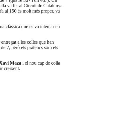
s de 7 (quatre 3d7 i un 4d7). Un
lla va fer al Circuit de Catalunya
fa al 150 és molt més proper, va
na clàssica que es va intentar en
entregat a les colles que han
 de 7, però els pratencs som els
Xavi Maza
i el nou cap de colla
ir creixent.