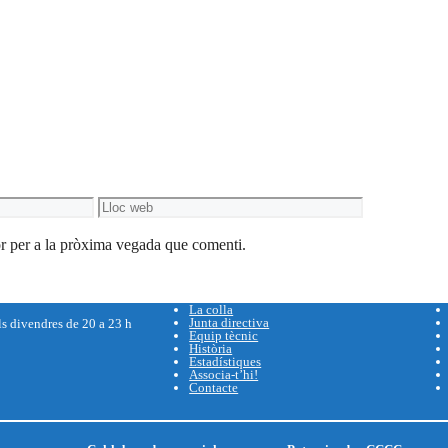
Lloc
web
r per a la pròxima vegada que comenti.
La colla
Junta directiva
ls divendres de 20 a 23 h
Equip tècnic
Història
Estadístiques
Associa-t’hi!
Contacte