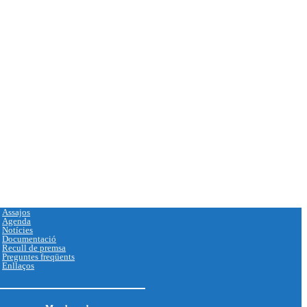
Assajos
Agenda
Notícies
Documentació
Recull de premsa
Preguntes freqüents
Enllaços