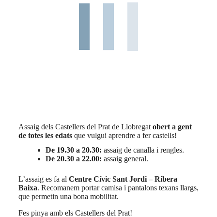
Assaig dels Castellers del Prat de Llobregat
obert a gent
de totes les edats
que vulgui aprendre a fer castells!
De 19.30 a 20.30:
assaig de canalla i rengles.
De 20.30 a 22.00:
assaig general.
L’assaig es fa al
Centre Cívic Sant Jordi – Ribera
Baixa
. Recomanem portar camisa i pantalons texans llargs,
que permetin una bona mobilitat.
Fes pinya amb els Castellers del Prat!