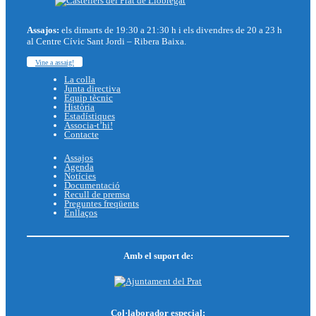
Assajos:
els dimarts de 19:30 a 21:30 h i els divendres de 20 a 23 h
al Centre Cívic Sant Jordi – Ribera Baixa.
Vine a assaig!
La colla
Junta directiva
Equip tècnic
Història
Estadístiques
Associa-t’hi!
Contacte
Assajos
Agenda
Notícies
Documentació
Recull de premsa
Preguntes freqüents
Enllaços
Amb el suport de:
Col·laborador especial: