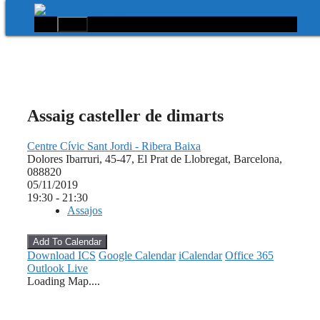
Menú
Vés
al
contingut
Assaig casteller de dimarts
Centre Cívic Sant Jordi - Ribera Baixa
Dolores Ibarruri, 45-47, El Prat de Llobregat, Barcelona,
088820
05/11/2019
19:30 - 21:30
Assajos
Add To Calendar
Download ICS
Google Calendar
iCalendar
Office 365
Outlook Live
Loading Map....