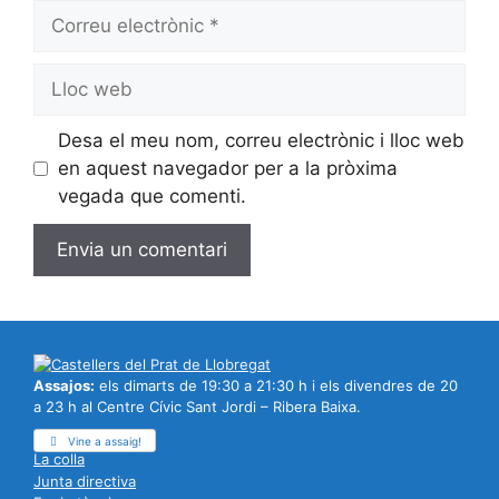
Correu
electrònic
Lloc
web
Desa el meu nom, correu electrònic i lloc web
en aquest navegador per a la pròxima
vegada que comenti.
Assajos:
els dimarts de 19:30 a 21:30 h i els divendres de 20
a 23 h al Centre Cívic Sant Jordi – Ribera Baixa.
Vine a assaig!
La colla
Junta directiva