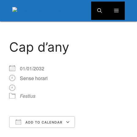
Menú
Vés
al
Cap d’any
contingut
01/01/2032
Sense horari
Festius
ADD TO CALENDAR
Download ICS
Google Calendar
iCalendar
Office 365
Outlook Live