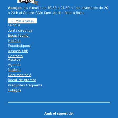
Assajos:
els dimarts de 19:30 a 21:30 h i els divendres de 20
a 23 h al Centre Cívic Sant Jordi – Ribera Baixa.
Vine a assaig!
La colla
Junta directiva
Equip tècnic
Història
Estadístiques
Associa-t’hi!
Contacte
Assajos
Agenda
Notícies
Documentació
Recull de premsa
Preguntes freqüents
Enllaços
Amb el suport de: