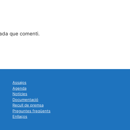
gada que comenti.
Assajos
Agenda
Notícies
Documentació
Recull de premsa
Preguntes freqüents
Enllaços