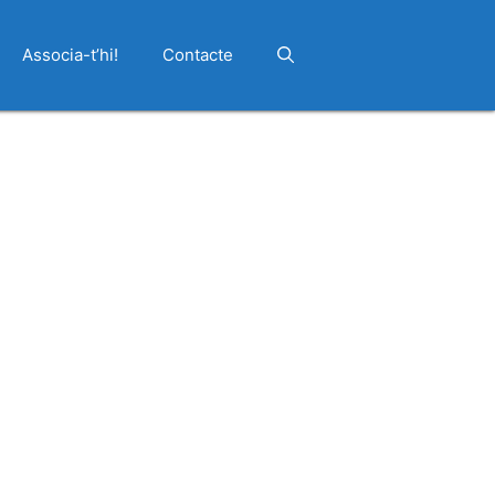
Associa-t’hi!
Contacte
Outlook Live