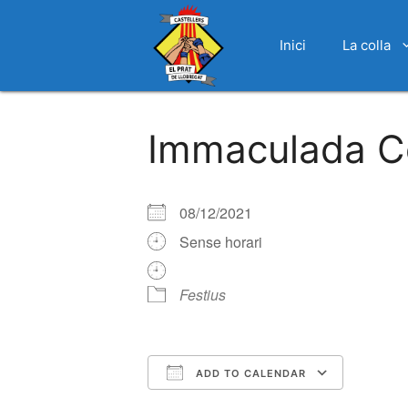
Inici
La colla
Vés
al
Immaculada C
contingut
08/12/2021
Sense horari
Festius
ADD TO CALENDAR
Download ICS
Google