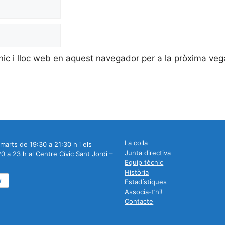
nic i lloc web en aquest navegador per a la pròxima ve
La colla
marts de 19:30 a 21:30 h i els
Junta directiva
0 a 23 h al Centre Cívic Sant Jordi –
Equip tècnic
Història
g!
Estadístiques
Associa-t’hi!
Contacte