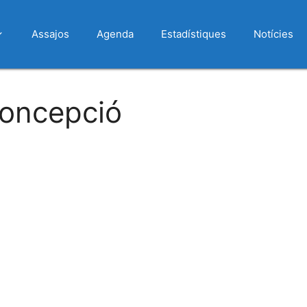
Assajos
Agenda
Estadístiques
Notícies
oncepció
 Calendar
iCalendar
Office 365