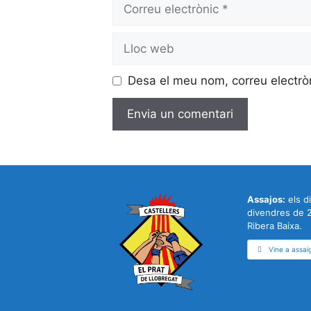
Correu
electrònic
Lloc
web
Desa el meu nom, correu electrò
Assajos:
els di
divendres de 2
Ribera Baixa.
Vine a assai