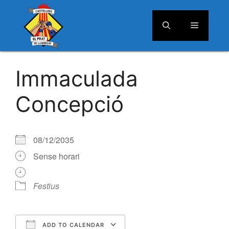
Menú
Vés
al
Immaculada
contingut
Concepció
08/12/2035
Sense horari
Festius
ADD TO CALENDAR