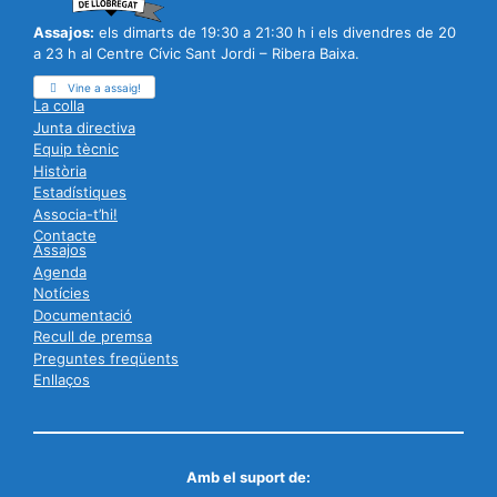
Assajos:
els dimarts de 19:30 a 21:30 h i els divendres de 20
a 23 h al Centre Cívic Sant Jordi – Ribera Baixa.
Vine a assaig!
La colla
Junta directiva
Equip tècnic
Història
Estadístiques
Associa-t’hi!
Contacte
Assajos
Agenda
Notícies
Documentació
Recull de premsa
Preguntes freqüents
Enllaços
Amb el suport de: