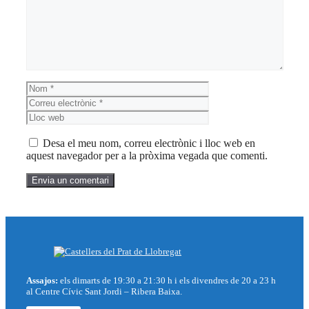
Nom
Correu
electrònic
Lloc
web
Desa el meu nom, correu electrònic i lloc web en
aquest navegador per a la pròxima vegada que comenti.
Assajos:
els dimarts de 19:30 a 21:30 h i els divendres de 20 a 23 h
al Centre Cívic Sant Jordi – Ribera Baixa.