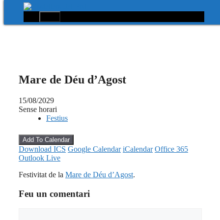
Menú
Vés
al
contingut
Mare de Déu d’Agost
15/08/2029
Sense horari
Festius
Add To Calendar
Download ICS
Google Calendar
iCalendar
Office 365
Outlook Live
Festivitat de la
Mare de Déu d’Agost
.
Feu un comentari
Comentari