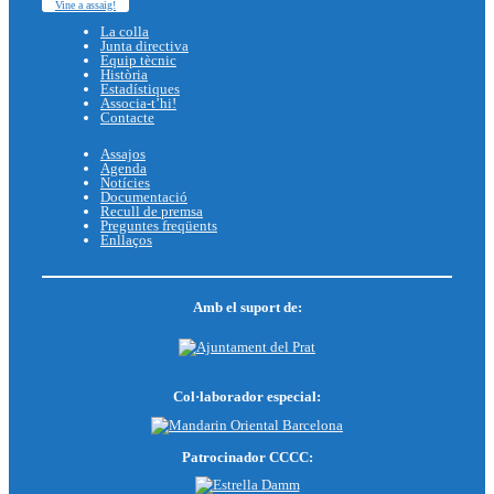
Vine a assaig!
La colla
Junta directiva
Equip tècnic
Història
Estadístiques
Associa-t’hi!
Contacte
Assajos
Agenda
Notícies
Documentació
Recull de premsa
Preguntes freqüents
Enllaços
Amb el suport de:
Col·laborador especial:
Patrocinador CCCC: