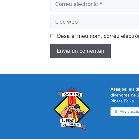
Correu
electrònic
Lloc
web
Desa el meu nom, correu electrò
Assajos:
els di
divendres de 2
Ribera Baixa.
Vine a assai