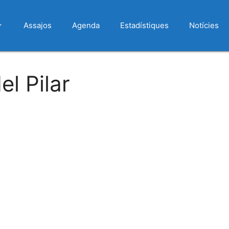
Assajos
Agenda
Estadístiques
Notícies
l Pilar
 Calendar
iCalendar
Office 365