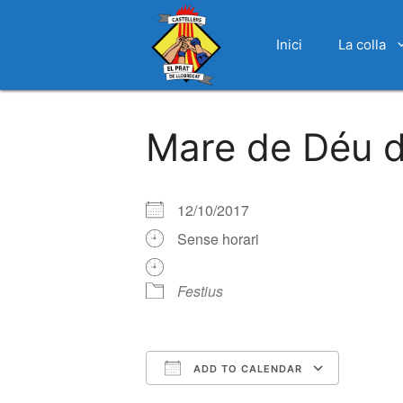
Inici
La colla
Vés
al
Mare de Déu de
contingut
12/10/2017
Sense horari
Festius
ADD TO CALENDAR
Download ICS
Google