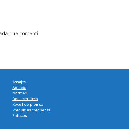
gada que comenti.
Assajos
Agenda
Notícies
Documentació
Recull de premsa
Preguntes freqüents
Enllaços