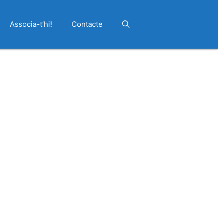
Associa-t’hi!
Contacte
Outlook Live