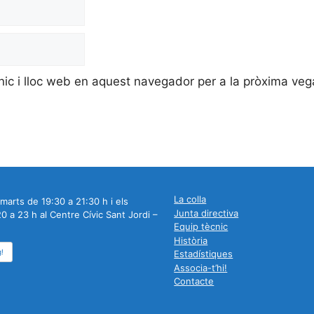
nic i lloc web en aquest navegador per a la pròxima ve
La colla
marts de 19:30 a 21:30 h i els
Junta directiva
0 a 23 h al Centre Cívic Sant Jordi –
Equip tècnic
Història
g!
Estadístiques
Associa-t’hi!
Contacte