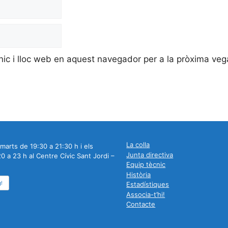
nic i lloc web en aquest navegador per a la pròxima ve
La colla
marts de 19:30 a 21:30 h i els
Junta directiva
0 a 23 h al Centre Cívic Sant Jordi –
Equip tècnic
Història
g!
Estadístiques
Associa-t’hi!
Contacte