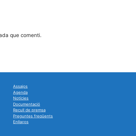
gada que comenti.
Assajos
Agenda
Notícies
Documentació
Recull de premsa
Preguntes freqüents
Enllaços