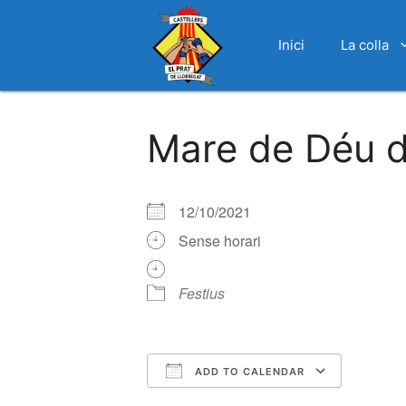
Inici
La colla
Vés
al
Mare de Déu de
contingut
12/10/2021
Sense horari
Festius
ADD TO CALENDAR
Download ICS
Google