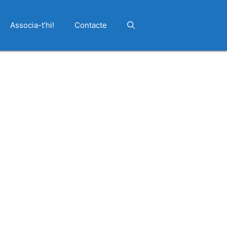
Associa-t’hi!
Contacte
Outlook Live