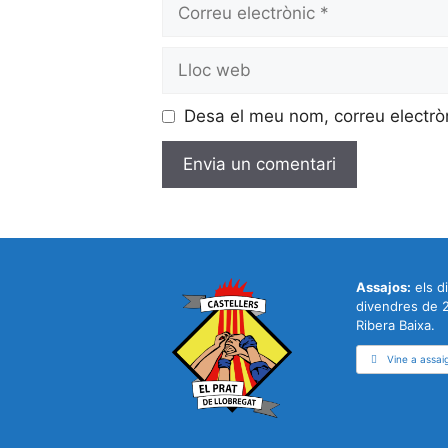
Correu
electrònic
Lloc
web
Desa el meu nom, correu electrò
Assajos:
els di
divendres de 2
Ribera Baixa.
Vine a assai