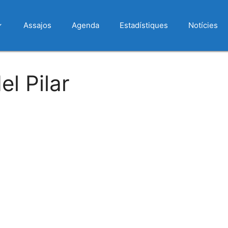
Assajos
Agenda
Estadístiques
Notícies
l Pilar
 Calendar
iCalendar
Office 365