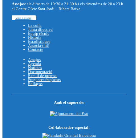
Assajos:
els dimarts de 19:30 a 21:30 h i els divendres de 20 a 23 h
al Centre Cívic Sant Jordi – Ribera Baixa.
Vine a assaig!
La colla
Junta directiva
Equip tècnic
Història
Estadístiques
Associa-t’hi!
Contacte
Assajos
Agenda
Notícies
Documentació
Recull de premsa
Preguntes freqüents
Enllaços
Amb el suport de:
Col·laborador especial: