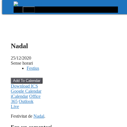
Menú
Vés
al
contingut
Nadal
25/12/2020
Sense horari
Festius
Add To Calendar
Download ICS
Google Calendar
iCalendar
Office
365
Outlook
Live
Festivitat de
Nadal
.