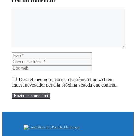
Feu un comentari
Comentari
Nom
Correu
electrònic
Lloc
web
Desa el meu nom, correu electrònic i lloc web en
aquest navegador per a la pròxima vegada que comenti.