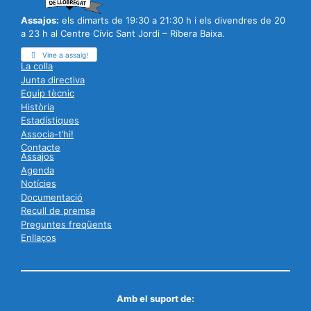
Assajos:
els dimarts de 19:30 a 21:30 h i els divendres de 20
a 23 h al Centre Cívic Sant Jordi – Ribera Baixa.
Vine a assaig!
La colla
Junta directiva
Equip tècnic
Història
Estadístiques
Associa-t’hi!
Contacte
Assajos
Agenda
Notícies
Documentació
Recull de premsa
Preguntes freqüents
Enllaços
Amb el suport de: