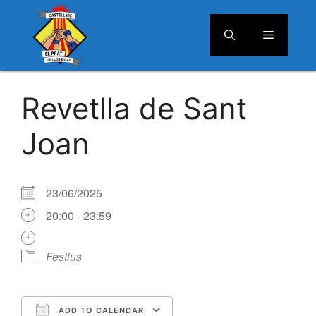
Menú
Vés
al
Revetlla de Sant
contingut
Joan
23/06/2025
20:00 - 23:59
Festius
ADD TO CALENDAR