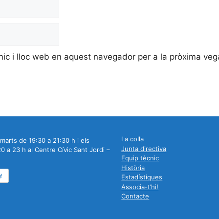
nic i lloc web en aquest navegador per a la pròxima ve
La colla
marts de 19:30 a 21:30 h i els
Junta directiva
0 a 23 h al Centre Cívic Sant Jordi –
Equip tècnic
Història
g!
Estadístiques
Associa-t’hi!
Contacte