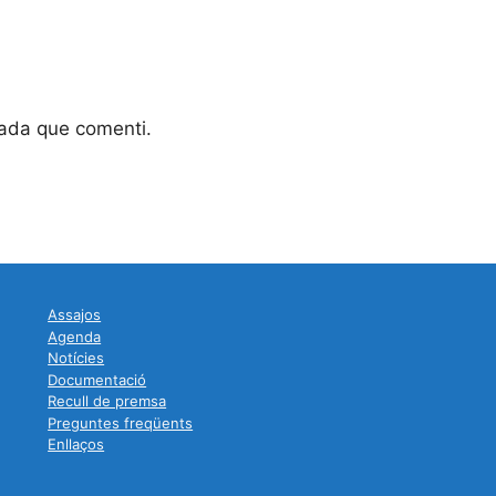
gada que comenti.
Assajos
Agenda
Notícies
Documentació
Recull de premsa
Preguntes freqüents
Enllaços