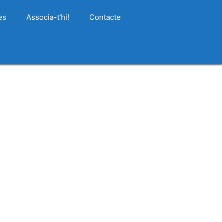
es
Associa-t’hi!
Contacte