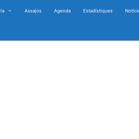
lla
Assajos
Agenda
Estadístiques
Notíci
 Live