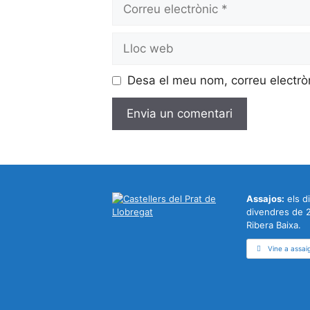
Correu
electrònic
Lloc
web
Desa el meu nom, correu electrò
Assajos:
els di
divendres de 2
Ribera Baixa.
Vine a assai