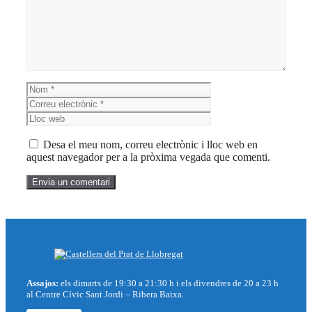
Nom
Correu
electrònic
Lloc
web
Desa el meu nom, correu electrònic i lloc web en
aquest navegador per a la pròxima vegada que comenti.
Assajos:
els dimarts de 19:30 a 21:30 h i els divendres de 20 a 23 h
al Centre Cívic Sant Jordi – Ribera Baixa.