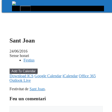
Menú
Vés
al
contingut
Sant Joan
24/06/2016
Sense horari
Festius
Add To Calendar
Download ICS
Google Calendar
iCalendar
Office 365
Outlook Live
Festivitat de
Sant Joan
.
Feu un comentari
Comentari