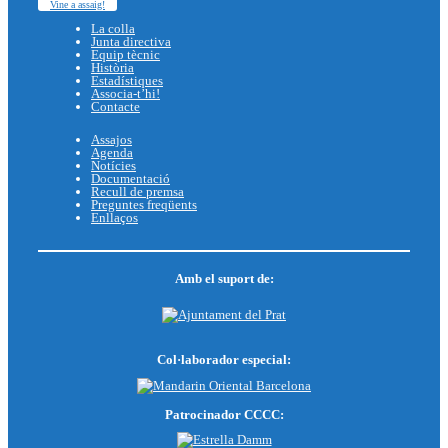
Vine a assaig!
La colla
Junta directiva
Equip tècnic
Història
Estadístiques
Associa-t’hi!
Contacte
Assajos
Agenda
Notícies
Documentació
Recull de premsa
Preguntes freqüents
Enllaços
Amb el suport de:
Col·laborador especial:
Patrocinador CCCC: