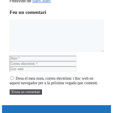
Festivitat de
Sant Joan
.
Feu un comentari
Comentari
Nom
Correu
electrònic
Lloc
web
Desa el meu nom, correu electrònic i lloc web en
aquest navegador per a la pròxima vegada que comenti.