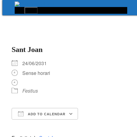
Menú
Vés
al
contingut
Sant Joan
24/06/2031
Sense horari
Festius
ADD TO CALENDAR
Download ICS
Google Calendar