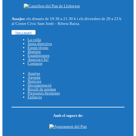
Assajos:
els dimarts de 19:30 a 21:30 h i els divendres de 20 a 23 h
al Centre Cívic Sant Jordi – Ribera Baixa.
Vine a assaig!
La colla
Junta directiva
Equip tècnic
Història
Estadístiques
Associa-t’hi!
Contacte
Assajos
Agenda
Notícies
Documentació
Recull de premsa
Preguntes freqüents
Enllaços
Amb el suport de: