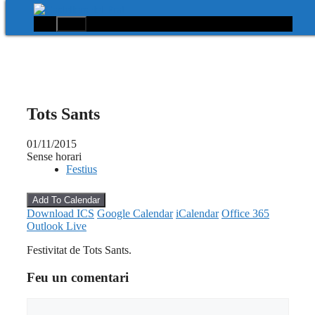
Menú
Vés
al
contingut
Tots Sants
01/11/2015
Sense horari
Festius
Add To Calendar
Download ICS
Google Calendar
iCalendar
Office 365
Outlook Live
Festivitat de Tots Sants.
Feu un comentari
Comentari