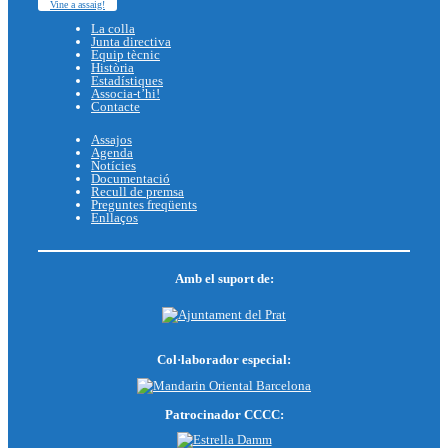
Vine a assaig!
La colla
Junta directiva
Equip tècnic
Història
Estadístiques
Associa-t’hi!
Contacte
Assajos
Agenda
Notícies
Documentació
Recull de premsa
Preguntes freqüents
Enllaços
Amb el suport de:
Col·laborador especial:
Patrocinador CCCC: