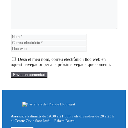
Nom
Correu
electrònic
Lloc
web
Desa el meu nom, correu electrònic i lloc web en
aquest navegador per a la pròxima vegada que comenti.
Assajos:
els dimarts de 19:30 a 21:30 h i els divendres de 20 a 23 h
al Centre Cívic Sant Jordi – Ribera Baixa.