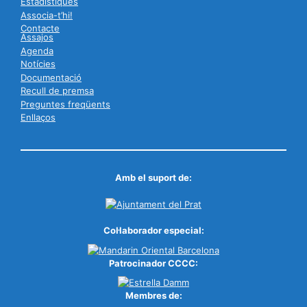
Estadístiques
Associa-t’hi!
Contacte
Assajos
Agenda
Notícies
Documentació
Recull de premsa
Preguntes freqüents
Enllaços
Amb el suport de:
Col·laborador especial:
Patrocinador CCCC:
Membres de: