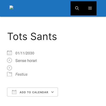
Menú
Vés
al
Tots Sants
contingut
01/11/2030
Sense horari
Festius
ADD TO CALENDAR
Download ICS
Google Calendar