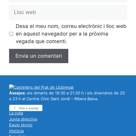
Lloc
web
Desa el meu nom, correu electrònic i lloc web
en aquest navegador per a la pròxima
vegada que comenti.
Assajos:
els dimarts de 19:30 a 21:30 h i els divendres de 20
a 23 h al Centre Cívic Sant Jordi – Ribera Baixa.
Vine a assaig!
La colla
Junta directiva
Equip tècnic
Història