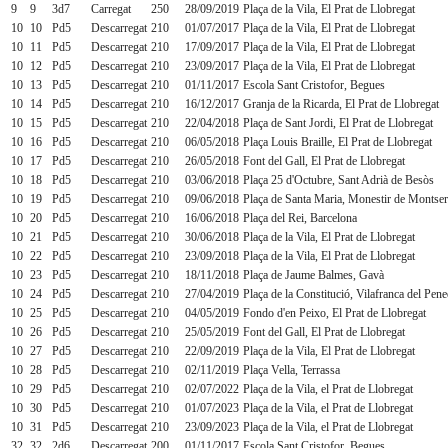
9
9
3d7
Carregat
250
28/09/2019
Plaça de la Vila, El Prat de Llobregat
10
10
Pd5
Descarregat
210
01/07/2017
Plaça de la Vila, El Prat de Llobregat
10
11
Pd5
Descarregat
210
17/09/2017
Plaça de la Vila, El Prat de Llobregat
10
12
Pd5
Descarregat
210
23/09/2017
Plaça de la Vila, El Prat de Llobregat
10
13
Pd5
Descarregat
210
01/11/2017
Escola Sant Cristofor, Begues
10
14
Pd5
Descarregat
210
16/12/2017
Granja de la Ricarda, El Prat de Llobregat
10
15
Pd5
Descarregat
210
22/04/2018
Plaça de Sant Jordi, El Prat de Llobregat
10
16
Pd5
Descarregat
210
06/05/2018
Plaça Louis Braille, El Prat de Llobregat
10
17
Pd5
Descarregat
210
26/05/2018
Font del Gall, El Prat de Llobregat
10
18
Pd5
Descarregat
210
03/06/2018
Plaça 25 d'Octubre, Sant Adrià de Besòs
10
19
Pd5
Descarregat
210
09/06/2018
Plaça de Santa Maria, Monestir de Montser
10
20
Pd5
Descarregat
210
16/06/2018
Plaça del Rei, Barcelona
10
21
Pd5
Descarregat
210
30/06/2018
Plaça de la Vila, El Prat de Llobregat
10
22
Pd5
Descarregat
210
23/09/2018
Plaça de la Vila, El Prat de Llobregat
10
23
Pd5
Descarregat
210
18/11/2018
Plaça de Jaume Balmes, Gavà
10
24
Pd5
Descarregat
210
27/04/2019
Plaça de la Constitució, Vilafranca del Pen
10
25
Pd5
Descarregat
210
04/05/2019
Fondo d'en Peixo, El Prat de Llobregat
10
26
Pd5
Descarregat
210
25/05/2019
Font del Gall, El Prat de Llobregat
10
27
Pd5
Descarregat
210
22/09/2019
Plaça de la Vila, El Prat de Llobregat
10
28
Pd5
Descarregat
210
02/11/2019
Plaça Vella, Terrassa
10
29
Pd5
Descarregat
210
02/07/2022
Plaça de la Vila, el Prat de Llobregat
10
30
Pd5
Descarregat
210
01/07/2023
Plaça de la Vila, el Prat de Llobregat
10
31
Pd5
Descarregat
210
23/09/2023
Plaça de la Vila, el Prat de Llobregat
32
32
2d6
Descarregat
200
01/11/2017
Escola Sant Cristofor, Begues