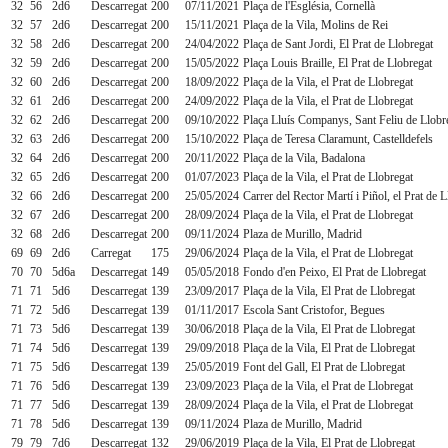
32
56
2d6
Descarregat
200
07/11/2021
Plaça de l'Església, Cornellà
32
57
2d6
Descarregat
200
15/11/2021
Plaça de la Vila, Molins de Rei
32
58
2d6
Descarregat
200
24/04/2022
Plaça de Sant Jordi, El Prat de Llobregat
32
59
2d6
Descarregat
200
15/05/2022
Plaça Louis Braille, El Prat de Llobregat
32
60
2d6
Descarregat
200
18/09/2022
Plaça de la Vila, el Prat de Llobregat
32
61
2d6
Descarregat
200
24/09/2022
Plaça de la Vila, el Prat de Llobregat
32
62
2d6
Descarregat
200
09/10/2022
Plaça Lluís Companys, Sant Feliu de Llobr
32
63
2d6
Descarregat
200
15/10/2022
Plaça de Teresa Claramunt, Castelldefels
32
64
2d6
Descarregat
200
20/11/2022
Plaça de la Vila, Badalona
32
65
2d6
Descarregat
200
01/07/2023
Plaça de la Vila, el Prat de Llobregat
32
66
2d6
Descarregat
200
25/05/2024
Carrer del Rector Martí i Piñol, el Prat de 
32
67
2d6
Descarregat
200
28/09/2024
Plaça de la Vila, el Prat de Llobregat
32
68
2d6
Descarregat
200
09/11/2024
Plaza de Murillo, Madrid
69
69
2d6
Carregat
175
29/06/2024
Plaça de la Vila, el Prat de Llobregat
70
70
5d6a
Descarregat
149
05/05/2018
Fondo d'en Peixo, El Prat de Llobregat
71
71
5d6
Descarregat
139
23/09/2017
Plaça de la Vila, El Prat de Llobregat
71
72
5d6
Descarregat
139
01/11/2017
Escola Sant Cristofor, Begues
71
73
5d6
Descarregat
139
30/06/2018
Plaça de la Vila, El Prat de Llobregat
71
74
5d6
Descarregat
139
29/09/2018
Plaça de la Vila, El Prat de Llobregat
71
75
5d6
Descarregat
139
25/05/2019
Font del Gall, El Prat de Llobregat
71
76
5d6
Descarregat
139
23/09/2023
Plaça de la Vila, el Prat de Llobregat
71
77
5d6
Descarregat
139
28/09/2024
Plaça de la Vila, el Prat de Llobregat
71
78
5d6
Descarregat
139
09/11/2024
Plaza de Murillo, Madrid
79
79
7d6
Descarregat
132
29/06/2019
Plaça de la Vila, El Prat de Llobregat