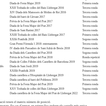
Diada de Festa Major 2019
Primera ronda
XXII Trobada de colles del Baix Llobregat 2016
Tercera ronda
XIV Diada dels Matossers de Molins de Rei 2016
Tercera ronda
Diada del barri de Llevant 2017
Tercera ronda
Prèvia de la Festa Major del Prat 2017
Tercera ronda
Diada de la Festa Major del Prat 2017
Tercera ronda
Diada de Sant Rarimi 2017
Tercera ronda
XXIII Trobada de colles del Baix Llobregat 2017
Primera ronda
XXIIè Pratifolk 2018
Segona ronda
Gran Premi Fòrmula 1 2018: entrenaments
Tercera ronda
IV diada dels Passadors de Sant Adrià de Besòs 2018
Primera ronda
4a Diada dels Castellers del Prat 2018
Segona ronda
Prèvia de la Festa Major del Prat 2018
Ronda repetició
Diada de Colles Filloles dels Castellers de Barcelona 2019
Segona ronda
edès
Diada de Sant Jordi 2019
Tercera ronda
XXIIIè Pratifolk 2019
Primera ronda
Diada castellera a l'Hospitalet de Llobregat 2019
Tercera ronda
Diada castellera al barri del Poblenou 2019
Tercera ronda
Prèvia de la Festa Major del Prat 2019
Primera ronda
XXV Trobada de colles del Baix Llobregat 2019
Segona ronda
Diada castellera de la Festa Major del Prat de Llobregat 2022
Tercera ronda
ació tenen el mateix número de posició.
patats. En cas d’empat, en primer lloc trobem els castells més antics.