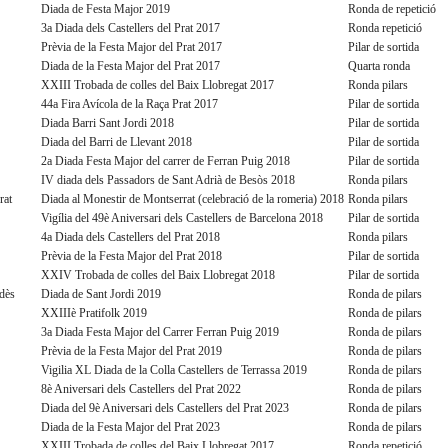
Diada de Festa Major 2019
Ronda de repetició
3a Diada dels Castellers del Prat 2017
Ronda repetició
Prèvia de la Festa Major del Prat 2017
Pilar de sortida
Diada de la Festa Major del Prat 2017
Quarta ronda
XXIII Trobada de colles del Baix Llobregat 2017
Ronda pilars
44a Fira Avícola de la Raça Prat 2017
Pilar de sortida
Diada Barri Sant Jordi 2018
Pilar de sortida
Diada del Barri de Llevant 2018
Pilar de sortida
2a Diada Festa Major del carrer de Ferran Puig 2018
Pilar de sortida
IV diada dels Passadors de Sant Adrià de Besòs 2018
Ronda pilars
rat
Diada al Monestir de Montserrat (celebració de la romeria) 2018
Ronda pilars
Vigília del 49è Aniversari dels Castellers de Barcelona 2018
Pilar de sortida
4a Diada dels Castellers del Prat 2018
Ronda pilars
Prèvia de la Festa Major del Prat 2018
Pilar de sortida
XXIV Trobada de colles del Baix Llobregat 2018
Pilar de sortida
edès
Diada de Sant Jordi 2019
Ronda de pilars
XXIIIè Pratifolk 2019
Ronda de pilars
3a Diada Festa Major del Carrer Ferran Puig 2019
Ronda de pilars
Prèvia de la Festa Major del Prat 2019
Ronda de pilars
Vigilia XL Diada de la Colla Castellers de Terrassa 2019
Ronda de pilars
8è Aniversari dels Castellers del Prat 2022
Ronda de pilars
Diada del 9è Aniversari dels Castellers del Prat 2023
Ronda de pilars
Diada de la Festa Major del Prat 2023
Ronda de pilars
XXIII Trobada de colles del Baix Llobregat 2017
Ronda repetició