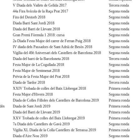
V Diada dels Vailets de Gelida 2017
Tercera ronda
44a Fira Avícola de la Raça Prat 2017
Segona ronda
Fira del Destorb 2018
Segona ronda
Diada Barri Sant Jordi 2018
Segona ronda
Diada del Barri de Llevant 2018
Segona ronda
Gran Premi Fòrmula 1 2018: cursa
Segona ronda
2a Diada Festa Major del carrer de Ferran Puig 2018
Segona ronda
IV diada dels Passadors de Sant Adrià de Besòs 2018
Segona ronda
Vigília del 49è Aniversari dels Castellers de Barcelona 2018
Segona ronda
Diada del barri de la Barceloneta 2018
Tercera ronda
Festa Major de La Cogullada 2018
Segona ronda
Festa Major de Sentmenat 2018
Segona ronda
Prèvia de la Festa Major del Prat 2018
Segona ronda
Diada de Tardor 2018
Tercera ronda
XXIV Trobada de colles del Baix Llobregat 2018
Primera ronda
Festa Major d'Hivern 2018
Segona ronda
Diada de Colles Filloles dels Castellers de Barcelona 2019
Primera ronda
edès
Diada de Sant Jordi 2019
Primera ronda
Diada del Barri de Llevant 2019
Primera ronda
XXV Trobada de colles del Baix Llobregat 2019
Primera ronda
7a Diada dels Castellers de Gavà 2019
Segona ronda
Vigilia XL Diada de la Colla Castellers de Terrassa 2019
Primera ronda
Diada d'Aire Nou 2019
Segona ronda