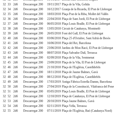
32
33
2d6
Descarregat
200
19/11/2017
Plaça de la Vila, Gelida
32
34
2d6
Descarregat
200
16/12/2017
Granja de la Ricarda, El Prat de Llobregat
32
35
2d6
Descarregat
200
18/03/2018
Plaça Prat de la Riba, Mollet del Vallès
32
36
2d6
Descarregat
200
22/04/2018
Plaça de Sant Jordi, El Prat de Llobregat
32
37
2d6
Descarregat
200
06/05/2018
Plaça Louis Braille, El Prat de Llobregat
32
38
2d6
Descarregat
200
13/05/2018
Circuit de Catalunya, Montmeló
32
39
2d6
Descarregat
200
26/05/2018
Font del Gall, El Prat de Llobregat
32
40
2d6
Descarregat
200
03/06/2018
Plaça 25 d'Octubre, Sant Adrià de Besòs
32
41
2d6
Descarregat
200
16/06/2018
Plaça del Rei, Barcelona
32
42
2d6
Descarregat
200
23/06/2018
Jardins de Mon Racó, El Prat de Llobregat
32
43
2d6
Descarregat
200
08/07/2018
Plaça Salvador Dalí, Terrassa
32
44
2d6
Descarregat
200
02/09/2018
Plaça de la Vila, Sentmenat
32
45
2d6
Descarregat
200
23/09/2018
Plaça de la Vila, El Prat de Llobregat
32
46
2d6
Descarregat
200
21/10/2018
Plaça de l'Església, Castelldefels
32
47
2d6
Descarregat
200
18/11/2018
Plaça de Jaume Balmes, Gavà
32
48
2d6
Descarregat
200
08/12/2018
Plaça de l'Església, Castelldefels
32
49
2d6
Descarregat
200
17/03/2019
Antiga Fàbrica Estrella Damm, Barcelona
32
50
2d6
Descarregat
200
27/04/2019
Plaça de la Constitució, Vilafranca del Pen
32
51
2d6
Descarregat
200
05/05/2019
Plaça Louis Braille, El Prat de Llobregat
32
52
2d6
Descarregat
200
12/10/2019
Plaça de Catalunya, El Prat de Llobregat
32
53
2d6
Descarregat
200
20/10/2019
Plaça Jaume Balmes, Gavà
32
54
2d6
Descarregat
200
02/11/2019
Plaça Vella, Terrassa
32
55
2d6
Descarregat
200
07/11/2019
Plaça de l'Església, Baó (Catalunya Nord)