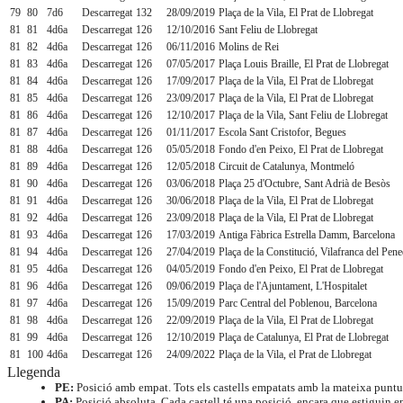
79
80
7d6
Descarregat
132
28/09/2019
Plaça de la Vila, El Prat de Llobregat
81
81
4d6a
Descarregat
126
12/10/2016
Sant Feliu de Llobregat
81
82
4d6a
Descarregat
126
06/11/2016
Molins de Rei
81
83
4d6a
Descarregat
126
07/05/2017
Plaça Louis Braille, El Prat de Llobregat
81
84
4d6a
Descarregat
126
17/09/2017
Plaça de la Vila, El Prat de Llobregat
81
85
4d6a
Descarregat
126
23/09/2017
Plaça de la Vila, El Prat de Llobregat
81
86
4d6a
Descarregat
126
12/10/2017
Plaça de la Vila, Sant Feliu de Llobregat
81
87
4d6a
Descarregat
126
01/11/2017
Escola Sant Cristofor, Begues
81
88
4d6a
Descarregat
126
05/05/2018
Fondo d'en Peixo, El Prat de Llobregat
81
89
4d6a
Descarregat
126
12/05/2018
Circuit de Catalunya, Montmeló
81
90
4d6a
Descarregat
126
03/06/2018
Plaça 25 d'Octubre, Sant Adrià de Besòs
81
91
4d6a
Descarregat
126
30/06/2018
Plaça de la Vila, El Prat de Llobregat
81
92
4d6a
Descarregat
126
23/09/2018
Plaça de la Vila, El Prat de Llobregat
81
93
4d6a
Descarregat
126
17/03/2019
Antiga Fàbrica Estrella Damm, Barcelona
81
94
4d6a
Descarregat
126
27/04/2019
Plaça de la Constitució, Vilafranca del Pen
81
95
4d6a
Descarregat
126
04/05/2019
Fondo d'en Peixo, El Prat de Llobregat
81
96
4d6a
Descarregat
126
09/06/2019
Plaça de l'Ajuntament, L'Hospitalet
81
97
4d6a
Descarregat
126
15/09/2019
Parc Central del Poblenou, Barcelona
81
98
4d6a
Descarregat
126
22/09/2019
Plaça de la Vila, El Prat de Llobregat
81
99
4d6a
Descarregat
126
12/10/2019
Plaça de Catalunya, El Prat de Llobregat
81
100
4d6a
Descarregat
126
24/09/2022
Plaça de la Vila, el Prat de Llobregat
Llegenda
PE:
Posició amb empat. Tots els castells empatats amb la mateixa puntu
PA:
Posició absoluta. Cada castell té una posició, encara que estiguin em