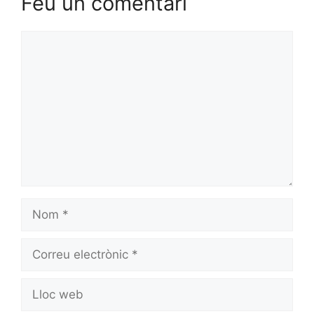
Feu un comentari
Comentari
Nom
Correu
electrònic
Lloc
web