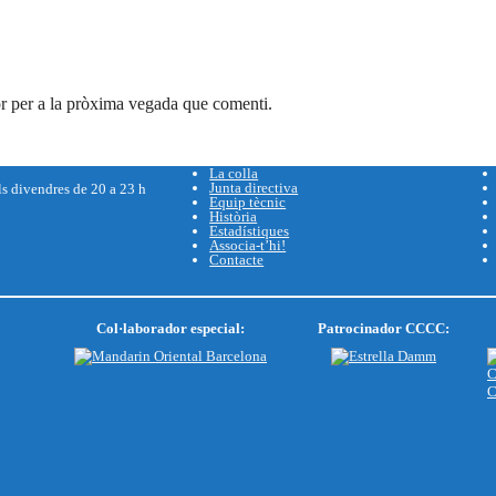
r per a la pròxima vegada que comenti.
La colla
Junta directiva
ls divendres de 20 a 23 h
Equip tècnic
Història
Estadístiques
Associa-t’hi!
Contacte
Col·laborador especial:
Patrocinador CCCC: