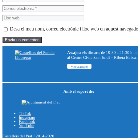
Correu
electrònic
Lloc
web
Desa el meu nom, correu electrònic i lloc web en aquest navegado
Assajos:
els dimarts de 19:30 a 21:30 h i e
al Centre Cívic Sant Jordi – Ribera Baixa.
Vine a assaig!
Amb el suport de:
TikTok
Instagram
Facebook
YouTube
Castellers del Prat • 2014-2026