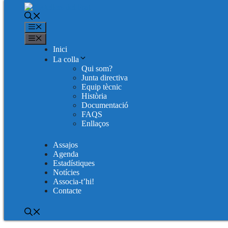
Menú
Menú
Inici
Vés
L’Artesà
La colla
al
Qui som?
contingut
Junta directiva
Location
Equip tècnic
Història
Carrer del Centre 33
Documentació
El Prat de Llobregat
FAQS
Enllaços
Next Event
Assajos
No upcoming events
Agenda
Loading Map....
Estadístiques
Notícies
Associa-t’hi!
Contacte