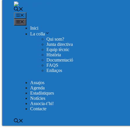
Menú
Menú
Inici
Vés
Platja del Prat
La colla
al
Qui som?
contingut
Junta directiva
Location
Equip tècnic
Història
Passeig de la Platja, S/N
Documentació
El Prat de Llobregat
FAQS
Barcelona
Enllaços
088820
Assajos
Next Event
Agenda
Estadístiques
No upcoming events
Notícies
Loading Map....
Associa-t’hi!
Contacte