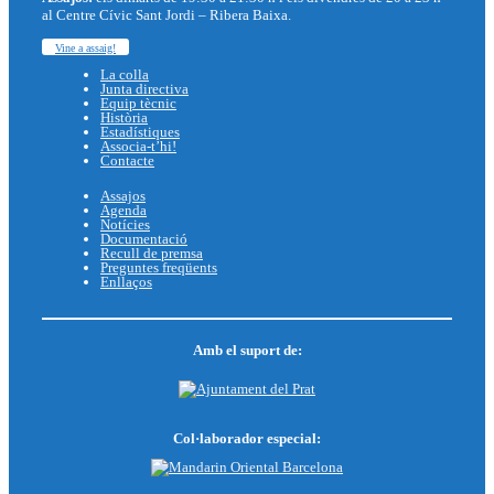
al Centre Cívic Sant Jordi – Ribera Baixa.
Vine a assaig!
La colla
Junta directiva
Equip tècnic
Història
Estadístiques
Associa-t’hi!
Contacte
Assajos
Agenda
Notícies
Documentació
Recull de premsa
Preguntes freqüents
Enllaços
Amb el suport de:
Col·laborador especial: