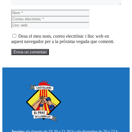
Nom
Correu
electrònic
Lloc
web
Desa el meu nom, correu electrònic i lloc web en
aquest navegador per a la pròxima vegada que comenti.
Assajos:
els dimarts de 19:30 a 21:30 h i els divendres de 20 a 23 h