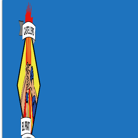
Vés
al
contingut
Urbanització Pine Beach
Location
Carrer de Sant Feliu 7
Gavà
Next Event
No upcoming events
Loading Map....